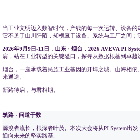
当工业文明迈入数智时代，产线的每一次运转、设备的
它不见于山川阡陌，却横亘于设备、系统与工厂之间；
2026年9月9日-11日
，
山东 · 烟台
，
2026 AVEVA PI
肩，站在工业转型的关键隘口，探寻从数据根基到卓越
烟台，一座承载着民族工业基因的开埠之城。山海相依
来通途。
新路待启，与君相期。
筑路 · 问道于数
源浚者流长，根深者叶茂。本次大会将从PI Syste
通向未来的坚实路基。