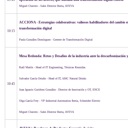
Miguel Chavero - Sales Director Iberia, AVEVA
ACCIONA -
Estrategias colaborativas: valiosos habilitadores del cambio e
transformación digital
10:15
Paula González Domínguez - Gerente de Transformación Digital
Mesa Redonda: Retos y Desafíos de la industria ante la descarbonización y 
Raúl Martín - Head of IT Engineering, Técnicas Reunidas
Salvador García Ortuño - Head of IT, AMC Natural Drinks
10:45
Juan Ignacio Gutiérrez González - Director de Innovación y OT, ENCE
Olga García Frey - VP Industrial Automation Iberia, Schneider Electric
Miguel Chavero - Sales Director Iberia, AVEVA