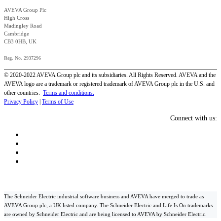
AVEVA Group Plc
High Cross
Madingley Road
Cambridge
CB3 0HB, UK
Reg. No. 2937296
© 2020-2022 AVEVA Group plc and its subsidiaries. All Rights Reserved. AVEVA and the
AVEVA logo are a trademark or registered trademark of AVEVA Group plc in the U.S. and
other countries.
Terms and conditions.
Privacy Policy
|
Terms of Use
Connect with us:
The Schneider Electric industrial software business and AVEVA have merged to trade as
AVEVA Group plc, a UK listed company. The Schneider Electric and Life Is On trademarks
are owned by Schneider Electric and are being licensed to AVEVA by Schneider Electric.