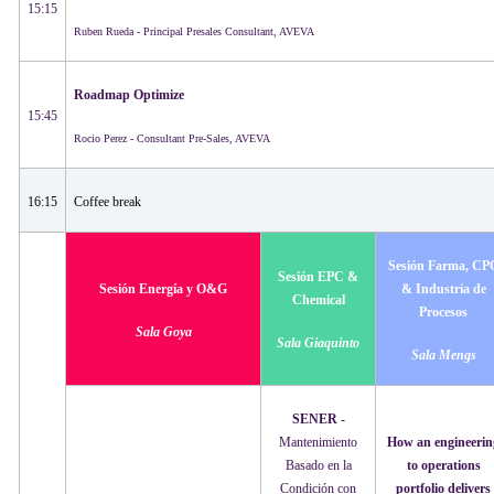
15:15
Ruben Rueda - Principal Presales Consultant, AVEVA
Roadmap Optimize
15:45
Rocio Perez - Consultant Pre-Sales​, AVEVA
16:15
Coffee break​
Sesión Farma, CP
Sesión EPC &
Sesión Energía y O&G
& Industria de
Chemical
Procesos
Sala Goya
Sala Giaquinto
Sala Mengs
SENER
-
Mantenimiento
How an engineerin
Basado en la
to operations
Condición con
portfolio delivers