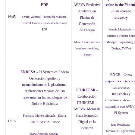
EDP
AVEVA Predictive
value in the Phar
Analytics en
/ Life science
16:45
Sergio Valencia – Technical Manager -
Plantas de
industry
Control Center - Renewable business,
Generación
EDP
Ioannis Mpakataris –
de Energía
Strategic Product Sale
Mikel Lasa Carrillo -
Manager, Engineering 
Ingeriero mecánico,
Design, AVEVA
Sener
ENDESA
- PI System en Endesa
ENCE -
Como
Generación: gestión y
mejorar la eficiencia 
mantenimiento de la plataforma.
los procesos
ITURCEMI
-
Aplicaciones y casos de uso
industriales y
Colaboración
relevantes en las tecnologías de
contribuir al desarrol
ITURCEMI –
Solar e Hidráulica
sostenible con AVE
AVEVA: Motor de
PI System
Transformación
Francisco Molero Almazán​ - Digital
17:15
Digital en la
Hub EGP&TGX, Endesa
Iago Rodríguez -
industria
Técnico de Digitalizació
Marta Redondo Cuevas -