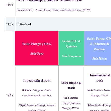
AVEVA's Roadmap de Producto: Garantía de éxito
11:15
Ilaria Michelizzi – Presales Manager Operations Southern Europe, AVEVA
11:45
Coffee break ​
Sesión Farma, CP
Sesión EPC &
Sesión Energía y O&G
& Industria de
Química
Procesos
Sala Goya
Sala Giaquinto
Sala Mengs
Introducción al
Introducción al track
track
Introducción al
track
Guillermo Solaguren - Senior
Nuria Jimenez - Accoun
12:15
Consultant Presales, AVEVA
Manager, AVEVA
Patxi Sarasola -
Strategic Account
Miguel Forneas – Strategic Account
Ruben Rueda - Principa
Manager, AVEVA
Manager, AVEVA
Presales Consultant,