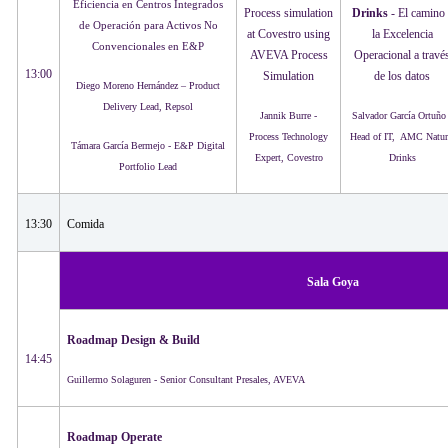
Eficiencia en Centros Integrados
Process simulation
Drinks
- El camino 
de Operación para Activos No
at Covestro using
la Excelencia
Convencionales en E&P
AVEVA Process
Operacional a travé
13:00
Simulation
de los datos
Diego Moreno Hernández – Product
Delivery Lead, Repsol
Jannik Burre -
Salvador García Ortuño 
Process Technology
Head of IT, AMC Natur
Támara García Bermejo - E&P Digital
Expert, Covestro
Drinks
Portfolio Lead
13:30
Comida
Sala Goya
Roadmap Design & Build
14:45
Guillermo Solaguren - Senior Consultant Presales, AVEVA
Roadmap Operate