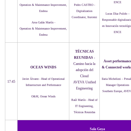
ENCE
Operation & Maintenance Improvement,
Pedro CASTRO -
E
ndesa
Digitalization
Lucas Díaz Pulido –
Coordinator, Iturcemi
Responsable digitalizaci
Aroa Galán Martín -
en Innovación tecnológic
Operation & Maintenance Improvement,
ENCE
E
ndesa
TÉCNICAS
REUNIDAS
-
Asset performanc
Camino hacia la
OCEAN WINDS
& Connected work
adopción del
Cloud
Javier Álvarez - Head of Operational
Ilaria Michelizzi – Presa
17:45
AVEVA Unified
Infrastructure and Performance
Manager Operations
Engineering
Southern Europe, AVE
O&M, Ocean Winds
Raúl Martín - Head of
IT Engineering,
Técnicas Reunidas
Sala Goya