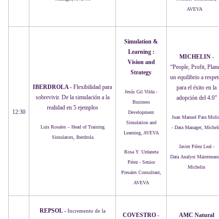
AVEVA
Simulation &
Learning :
MICHELIN
-
Vision and
“People, Profit, Plane
Strategy
un equilibrio a respet
IBERDROLA -
Flexibilidad para
para el éxito en la
Jesús Gil Vilda -
sobrevivir. De la simulación a la
adopción del 4.0”
Business
realidad en 5 ejemplos
12:30
Development
Juan Manuel Para Moli
Simulation and
Luis Rosales – Head of Training
- Data Manager​, Michel
Learning, AVEVA
Simulators, Iberdrola
Javier Pérez Leal -
Rosa Y. Urdaneta
Data Analyst Maintenanc
Pérez - Senior
Michelin
Presales Consultant,
AVEVA
REPSOL -
Incremento de la
COVESTRO
-
AMC Natural