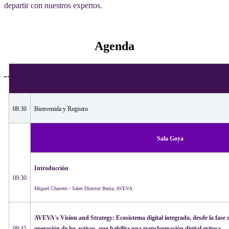
departir con nuestros expertos.
Agenda
a
08:30
Bienvenida​ y Registro
Sala Goya
Introducción
09:30
Miguel Chavero - Sales Director Iberia, AVEVA
AVEVA's Vision and Strategy: Ecosistema digital integrado, desde la fase d
09:45
operación de los activos, que habilita una transformación digital exitosa