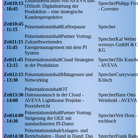
Zusammenschluss von AVEVA und
10:15
Philipp Fre
OSIsoft: Digitalisierung der
- 10:45
- Covestro
Produktion – eine strategische
Kundenperspektive
10:45
Kaffeepause
- 11:15
Partner Vortrag:
Kai Weber 
11:15
Zukunftsweisendes
werusys GmbH & 
- 11:45
Energiemanagement mit dem PI
KG
System
11:45
Cloud Strategien
Tilo Kasch
- 12:15
in der Produktion
- AVEVA
12:15
Mittagessen und
Currywurs
- 13:30
Networking
Kölsch
OT
13:30
Datenaustausch in der Cloud -
Hans Otto
- 14:00
AVEVA Lighthouse Projekte -
Weinhold - AVEVA
Praxisbericht
Partner Vortrag:
14:00
Veit Hora -
Steigerung der OEE mit
- 14:30
eschbach
standardisierten PI-Daten
Anlagen- und
14:30
Betriebsdaten - Hand in Hand​: Das
Frank Batk