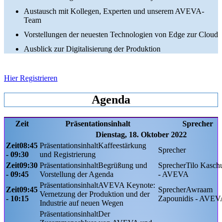
Austausch mit Kollegen, Experten und unserem AVEVA-
Team
Vorstellungen der neuesten Technologien von Edge zur Cloud
Ausblick zur Digitalisierung der Produktion
Hier Registrieren
Agenda
Zeit
Präsentationsinhalt
Sprecher
Dienstag, 18. Oktober 2022
08:45
Kaffeestärkung
- 09:30
und Registrierung
09:30
Begrüßung und
Tilo Kasch
- 09:45
Vorstellung der Agenda
- AVEVA
AVEVA Keynote:
09:45
Awraam
Vernetzung der Produktion und der
- 10:15
Zapounidis - AVE
Industrie auf neuen Wegen
Der