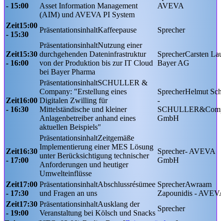
- 15:00
Asset Information Management
AVEVA
(AIM) und AVEVA PI System​
15:00
Kaffeepause
- 15:30
Nutzung einer
15:30
durchgehenden Dateninfrastruktur
Carsten La
- 16:00
von der Produktion bis zur IT Cloud
Bayer AG
bei Bayer Pharma
SCHULLER &
Company: "Erstellung eines
Helmut Sch
16:00
Digitalen Zwilling für
-
- 16:30
Mittelständische und kleiner
SCHULLER&Com
Anlagenbetreiber anhand eines
GmbH
aktuellen Beispiels"
Zeitgemäße
Implementierung einer MES Lösung
16:30
- AVEVA
unter Berücksichtigung technischer
- 17:00
GmbH
Anforderungen und heutiger
Umwelteinflüsse
17:00
Abschlussrésümee
Awraam
- 17:30
und Fragen an uns
Zapounidis - AVE
17:30
Ausklang der
- 19:00
Veranstaltung bei Kölsch und Snacks