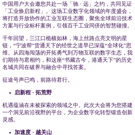
中国用户大会邀您共赴一场「驰 · 远」之约，共同见证
「工业焕启新程」。这场工业数字化领域的年度盛会，
将打造开放协作的工业互联生态圈，聚焦全球前沿技术
方案与行业标杆案例，引领百千工业同侪的智慧碰撞。
千年回望，三江口桅樯如林，海上丝路点亮文明的星
链，“宁波帮”货通天下的经世之道早已深蕴“全球化”思
维。从四海闯荡的开拓勇气到万物互联的数字生态，我
们期待与君相约，和这座“书藏古今，港通天下”的历史
名城共同在破界与融合中寻找答案。
征途号声已鸣，前路待君行。
启新程 · 拓荒野
机遇蕴涵在未被探索的领域之中。此次大会将为您搭建
一个洞见前沿视野的平台，为企业数字化转型锻造创新
灵感。
加速度 · 越关山