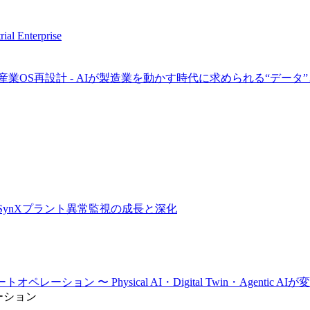
al Enterprise
業OS再設計 - AIが製造業を動かす時代に求められる“データ”
NI/ΣSynXプラント異常監視の成長と深化
マートオペレーション 〜 Physical AI・Digital Twin・Agentic 
ーション