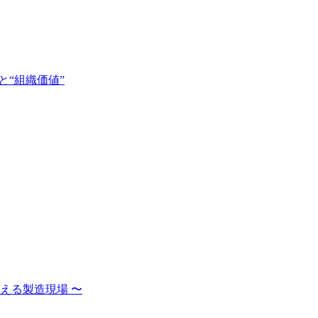
と“組織価値”
AIが変える製造現場 〜